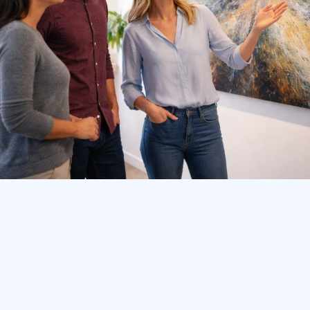
Räume, die wirken
Kuratierte Originalkunst im Komplett-Service zum Festpreis.
Geliefert, professionell gehängt und regelmäßig gewechselt.
Kunst im flexiblen Wechselkonzept schafft eine einladende
Atmosphäre, die Kunden begeistert, Besucher willkommen heißt
und Mitarbeitende inspiriert. So bleiben Ihre Räume lebendig –