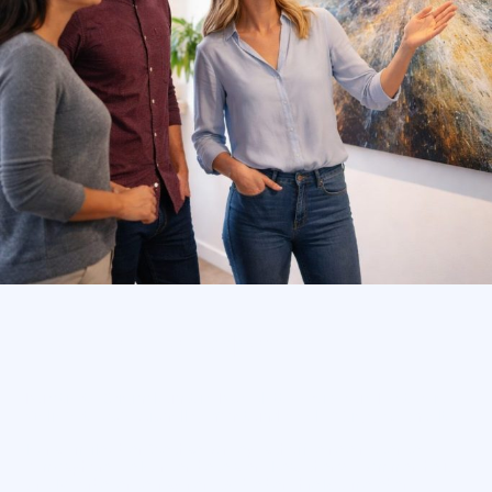
Räume, die wirken
Kuratierte Originalkunst im Komplett-Service zum Festpreis.
Geliefert, professionell gehängt und regelmäßig gewechselt.
Kunst im flexiblen Wechselkonzept schafft eine einladende
Atmosphäre, die Kunden begeistert, Besucher willkommen heißt
und Mitarbeitende inspiriert. So bleiben Ihre Räume lebendig –