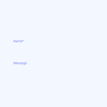
uns auf Ihre Nachricht. Gerne unterstützen wir Sie dabei,
Ihr Kunstprojekt zu realisieren, und stehen Ihnen für all
Ihre Anliegen persönlich zur Verfügung.
Name
*
Message