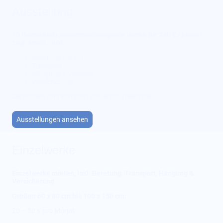
Ausstellung
10 thematisch zusammenhängende Werke für 240 € / Monat
zzgl. MwSt., inkl.:
Beratung vor Ort
Transport
Hängung & Wechsel
Versicherung
Die Kosten sind komplett steuerlich absetzbar.
Ausstellungen ansehen
Einzelwerke
Einzelwerke mieten, inkl. Beratung, Transport, Hängung &
Versicherung
Größen 60 x 80 cm bis 100 x 150 cm:
20 – 50 € pro Monat