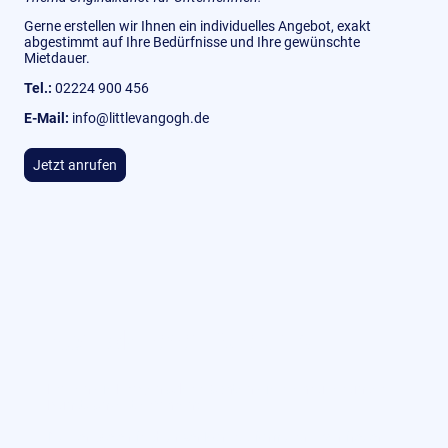
Gerne erstellen wir Ihnen ein individuelles Angebot, exakt
abgestimmt auf Ihre Bedürfnisse und Ihre gewünschte
Mietdauer.
Tel.:
02224 900 456
E-Mail:
info@littlevangogh.de
Jetzt anrufen
Kontaktieren Sie uns
Haben Sie Fragen oder möchten Sie mehr über unser
Kunstkonzept erfahren?
Nutzen Sie einfach unser Kontaktformular – wir freuen