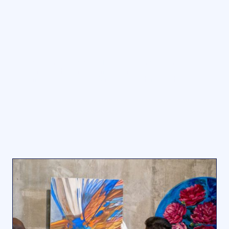
n
Räume wirken anders, wenn Kunst auf Menschen trifft.
Gemeinsam
schaffen sie Atmosphäre, laden zum Innehalten ein
– und machen sichtbar, wofür ein Unternehmen steht.
Kreativität. Haltung. Persönlichkeit.