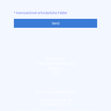
* Kennzeichnet erforderliche Felder
Send
Impressum
Datenschutzerklärung
Widerruf
AGB
©LVG-Kunstservice GmbH
Berck-sur-Mer-Str. 20
53604 Bad Honnef